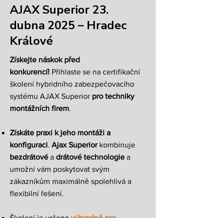
AJAX Superior 23.
dubna 2025 – Hradec
Králové
Získejte náskok před
konkurencí!
Přihlaste se na certifikační
školení hybridního zabezpečovacího
systému AJAX Superior
pro techniky
montážních firem
.
Získáte praxi k jeho montáži a
konfiguraci
.
Ajax Superior
kombinuje
bezdrátové
a
drátové technologie
a
umožní vám poskytovat svým
zákazníkům maximálně spolehlivá a
flexibilní řešení.
Školení je určeno
výhradně pro