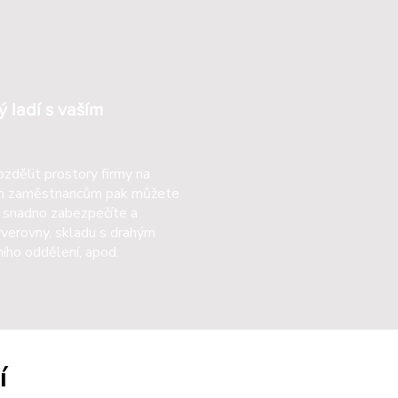
ý ladí s vaším
zdělit prostory firmy na
vým zaměstnancům pak můžete
ím snadno zabezpečíte a
rverovny, skladu s drahým
ího oddělení, apod.
í