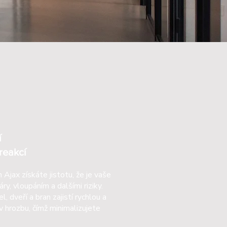
í
reakcí
jax získáte jistotu, že je vaše
y, vloupáním a dalšími riziky.
 dveří a bran zajistí rychlou a
iv hrozbu, čímž minimalizujete