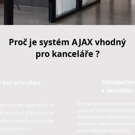
Proč je systém AJAX vhodný
pro kanceláře ?
e bez přerušení
Zabezpečen
s okamžitou 
Se zabezpečovacím systém A
cí systém Ajax zajistí, že
kancelář chráněná před požár
ka dnů plně připravena na
Automatické ovládání světel,
ového systému nezasahuje
efektivní reakci na jakoukol
rušení provozu.
potenciální škody a rizika.