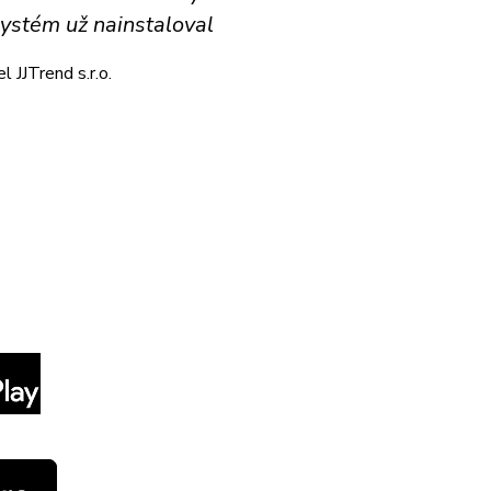
systém už nainstaloval
l JJTrend s.r.o.
Sociální sítě
LinkedIn
YouTube