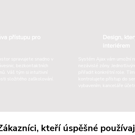
va přístupu pro
Design, kter
interiérem
rostor spravujete snadno v
Systém Ajax vám umožní ro
ávesnic, bezkontaktních
nezávislé zóny. Jednotli
ů. Váš tým si intuitivní
přiřadit konkrétní role. T
osti složitého zaškolování.
kontrolujete přístup do se
vybavením, kanceláře účetn
Zákazníci, kteří úspěšné používaj