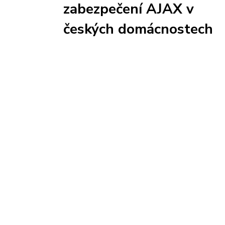
zabezpečení AJAX v
českých domácnostech
Kontakt
Edisonova 5
612 00 Brno
+420 541 240 956