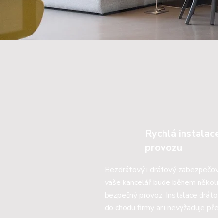
Rychlá instalac
provozu
Bezdrátový i drátový zabezpečova
vaše kancelář bude během několi
bezpečný provoz. Instalace drát
do chodu firmy ani nevyžaduje pře