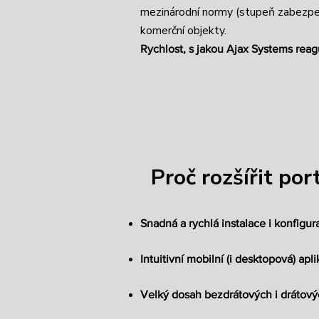
mezinárodní normy (stupeň zabezpeč
komerční objekty.
Rychlost, s jakou Ajax Systems reag
​​Proč rozšířit po
Snadná a rychlá instalace i konfigur
Intuitivní mobilní (i desktopová) ap
Velký dosah bezdrátových i drátov