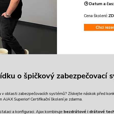
🕒 Datum a čas
Cena školení
: Z
Chci reze
bídku o špičkový zabezpečovací
a
v oblasti zabezpečovacích systémů? Získejte náskok před konkur
ém AJAX Superior! Certifikační školení je zdarma.
talaci a konfiguraci.
Ajax kombinuje
bezdrátové i drátové tec