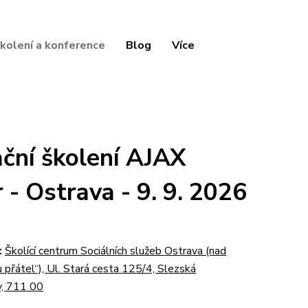
kolení a konference
Blog
Více
ační školení AJAX
r
- Ostrava - 9. 9. 2026
:
Školící centrum Sociálních služeb Ostrava (nad
 přátel“), Ul. Stará cesta 125/4, Slezská
v, 711 00