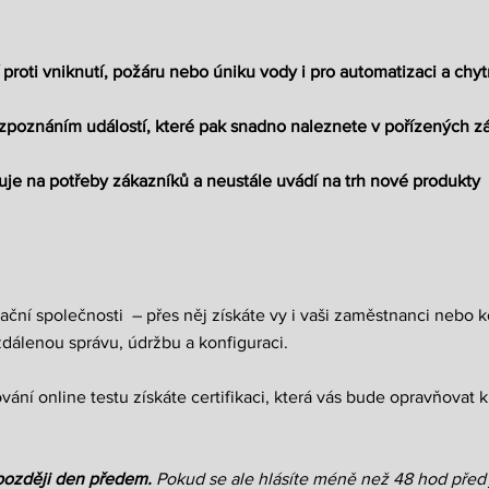
proti vniknutí, požáru nebo úniku vody i pro automatizaci a ch
ozpoznáním událostí, které pak snadno naleznete v pořízených 
uje na potřeby zákazníků a neustále uvádí na trh nové produkty
lační společnosti – přes něj získáte vy i vaši zaměstnanci nebo 
dálenou správu, údržbu a konfiguraci.
ní online testu získáte certifikaci, která vás bude opravňovat k
jpozději den předem.
Pokud se ale hlásíte méně než 48 hod před 