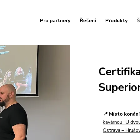
Pro partnery
Řešení
Produkty
Š
Certifik
Superio
📍 Místo konání
kavárnou “U dvou
Ostrava – Hrušo