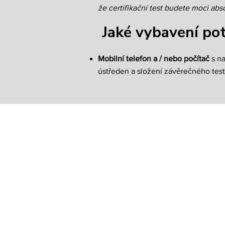
že certifikační test budete moci ab
Jaké vybavení po
Mobilní telefon a / nebo počítač
s na
ústředen a složení závěrečného test
Kontakt
Edisonova 5
612 00 Brno