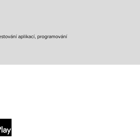
estování aplikací, programování
Sociální sítě
LinkedIn